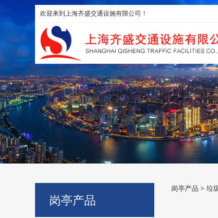
欢迎来到上海齐盛交通设施有限公司！
垃圾
岗亭产品
>
垃
岗亭产品